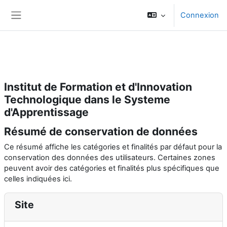
Adresse : IFITSA- Lotissement Les Baobabs 1 N° 1094, MBAO,
Connexion
Dakar-Sénégal. Mobile : (+221) 77 095 38 72 Email :
Panneau latéral
contact@ifitsa.org Site web : www.ifitsa.org
Passer au contenu principal
Institut de Formation et d'Innovation
Technologique dans le Systeme
d'Apprentissage
Résumé de conservation de données
Ce résumé affiche les catégories et finalités par défaut pour la
conservation des données des utilisateurs. Certaines zones
peuvent avoir des catégories et finalités plus spécifiques que
celles indiquées ici.
Site